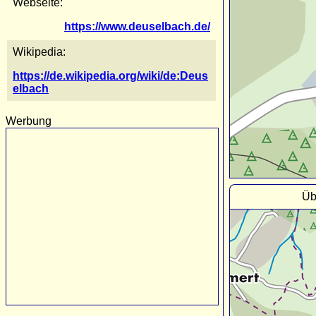
Webseite:
https://www.deuselbach.de/
Wikipedia:
https://de.wikipedia.org/wiki/de:Deus
elbach
Werbung
Üb