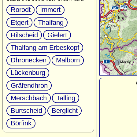
Rorodt
Immert
Etgert
Thalfang
Hilscheid
Gielert
Thalfang am Erbeskopf
Dhronecken
Malborn
Lückenburg
Gräfendhron
Merschbach
Talling
Burtscheid
Berglicht
Börfink