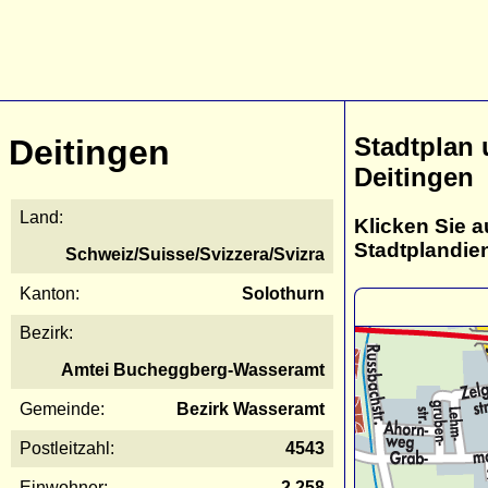
Stadtplan
Deitingen
Deitingen
Land:
Klicken Sie a
Stadtplandie
Schweiz/Suisse/Svizzera/Svizra
Kanton:
Solothurn
Bezirk:
Amtei Bucheggberg-Wasseramt
Gemeinde:
Bezirk Wasseramt
Postleitzahl:
4543
Einwohner:
2.258