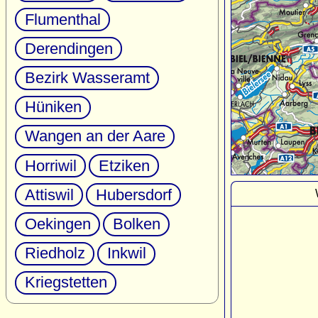
Flumenthal
Derendingen
Bezirk Wasseramt
Hüniken
Wangen an der Aare
Horriwil
Etziken
Attiswil
Hubersdorf
Oekingen
Bolken
Riedholz
Inkwil
Kriegstetten