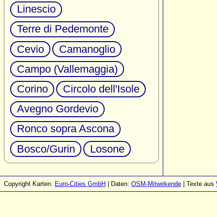
Linescio
Terre di Pedemonte
Cevio
Camanoglio
Campo (Vallemaggia)
Corino
Circolo dell'Isole
Avegno Gordevio
Ronco sopra Ascona
Bosco/Gurin
Losone
Copyright Karten:
Euro-Cities GmbH
| Daten:
OSM-Mitwirkende
| Texte aus