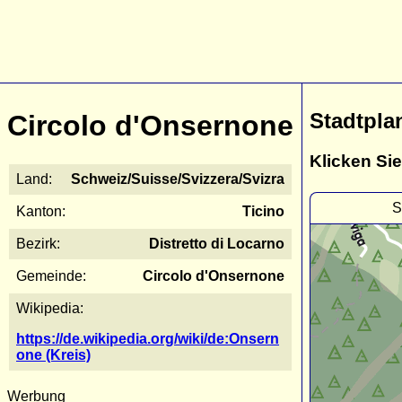
Stadtpla
Circolo d'Onsernone
Klicken Sie
Land:
Schweiz/Suisse/Svizzera/Svizra
S
Kanton:
Ticino
Bezirk:
Distretto di Locarno
Gemeinde:
Circolo d'Onsernone
Wikipedia:
https://de.wikipedia.org/wiki/de:Onsern
one (Kreis)
Werbung