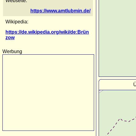
Webseite:
https://www.amtlubmin.de/
Wikipedia:
https://de.wikipedia.org/wiki/de:Brün
zow
Werbung
Ü