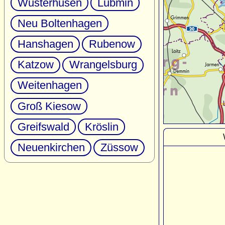
Wusterhusen
Lubmin
Neu Boltenhagen
Hanshagen
Rubenow
Katzow
Wrangelsburg
Weitenhagen
Groß Kiesow
Greifswald
Kröslin
Neuenkirchen
Züssow