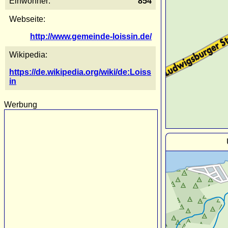
Einwohner:
854
Webseite:
http://www.gemeinde-loissin.de/
Wikipedia:
https://de.wikipedia.org/wiki/de:Loiss
in
Werbung