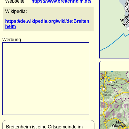
Webseite:
https://www.breitenheim.de/
Wikipedia:
https://de.wikipedia.org/wiki/de:Breiten
heim
Werbung
Breitenheim ist eine Ortsgemeinde im