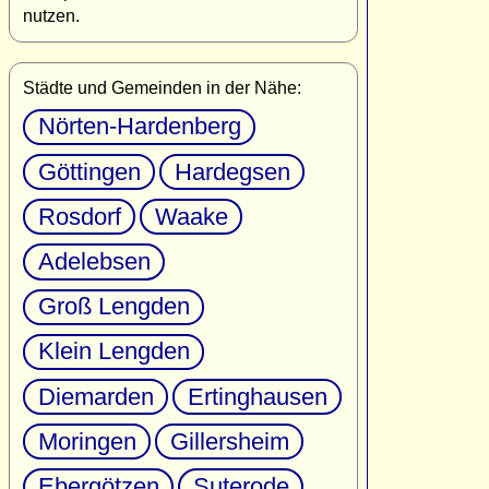
nutzen.
Städte und Gemeinden in der Nähe:
Nörten-Hardenberg
Göttingen
Hardegsen
Rosdorf
Waake
Adelebsen
Groß Lengden
Klein Lengden
Diemarden
Ertinghausen
Moringen
Gillersheim
Ebergötzen
Suterode