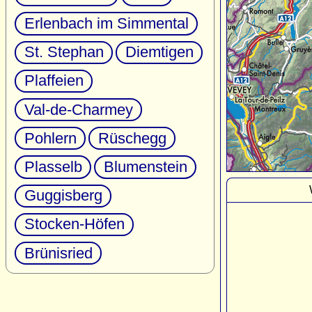
Erlenbach im Simmental
St. Stephan
Diemtigen
Plaffeien
Val-de-Charmey
Pohlern
Rüschegg
Plasselb
Blumenstein
Guggisberg
Stocken-Höfen
Brünisried