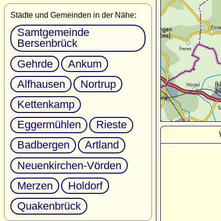
Städte und Gemeinden in der Nähe:
Samtgemeinde
Bersenbrück
Gehrde
Ankum
Alfhausen
Nortrup
Kettenkamp
Eggermühlen
Rieste
Badbergen
Artland
Neuenkirchen-Vörden
Merzen
Holdorf
Quakenbrück