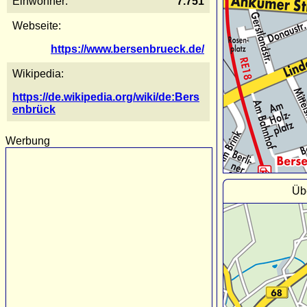
Einwohner:
7.751
Webseite:
https://www.bersenbrueck.de/
Wikipedia:
https://de.wikipedia.org/wiki/de:Bers
enbrück
Werbung
Üb