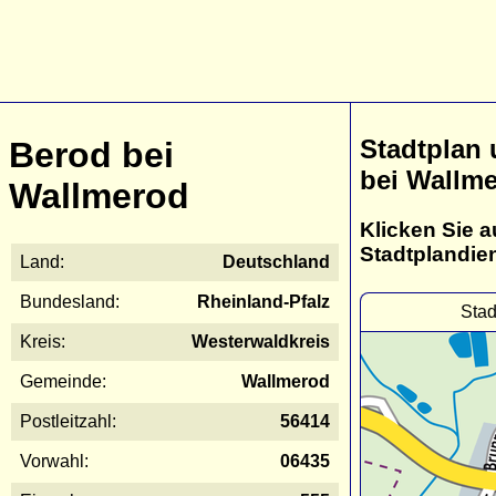
Stadtplan
Berod bei
bei Wallm
Wallmerod
Klicken Sie a
Stadtplandie
Land:
Deutschland
Bundesland:
Rheinland-Pfalz
Stad
Kreis:
Westerwaldkreis
Gemeinde:
Wallmerod
Postleitzahl:
56414
Vorwahl:
06435