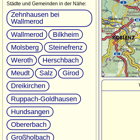
Städte und Gemeinden in der Nähe:
Zehnhausen bei
Wallmerod
Wallmerod
Bilkheim
Molsberg
Steinefrenz
Weroth
Herschbach
Meudt
Salz
Girod
Dreikirchen
Ruppach-Goldhausen
Hundsangen
Obererbach
Großholbach