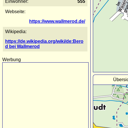
Einwohner:
555
Webseite:
https://www.wallmerod.de/
Wikipedia:
https://de.wikipedia.org/wiki/de:Bero
d bei Wallmerod
Werbung
Übersi