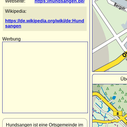
Webseite:
https://hundsangen.de/
Wikipedia:
https://de.wikipedia.org/wiki/de:Hund
sangen
Werbung
Üb
Hundsangen ist eine Ortsgemeinde im