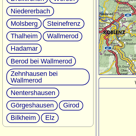
Niedererbach
Molsberg
Steinefrenz
Thalheim
Wallmerod
Hadamar
Berod bei Wallmerod
Zehnhausen bei
Wallmerod
Nentershausen
Görgeshausen
Girod
Bilkheim
Elz