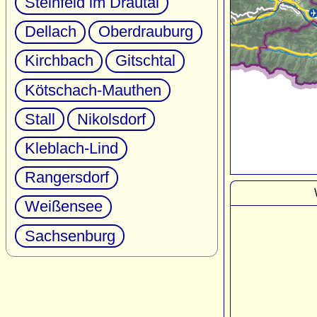
Steinfeld im Drautal
Dellach
Oberdrauburg
Kirchbach
Gitschtal
Kötschach-Mauthen
Stall
Nikolsdorf
Kleblach-Lind
Rangersdorf
Weißensee
Sachsenburg