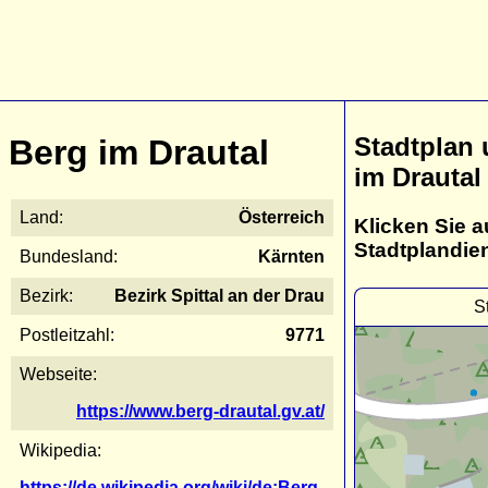
Stadtplan
Berg im Drautal
im Drautal
Land:
Österreich
Klicken Sie a
Stadtplandie
Bundesland:
Kärnten
Bezirk:
Bezirk Spittal an der Drau
S
Postleitzahl:
9771
Webseite:
https://www.berg-drautal.gv.at/
Wikipedia:
https://de.wikipedia.org/wiki/de:Berg