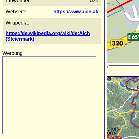
Einwohner:
571
Webseite:
https://www.aich.at/
Wikipedia:
https://de.wikipedia.org/wiki/de:Aich
(Steiermark)
Werbung