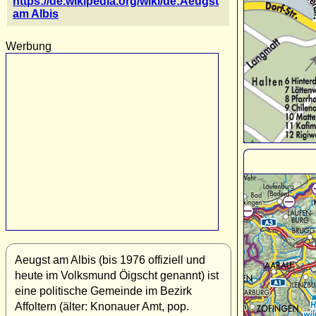
https://de.wikipedia.org/wiki/de:Aeugst
am Albis
Werbung
Aeugst am Albis (bis 1976 offiziell und
heute im Volksmund Öigscht genannt) ist
eine politische Gemeinde im Bezirk
Affoltern (älter: Knonauer Amt, pop.