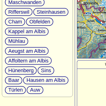
Maschwanden
Rifferswil
Steinhausen
Cham
Obfelden
Kappel am Albis
Mühlau
Aeugst am Albis
Affoltern am Albis
Hünenberg
Sins
Baar
Hausen am Albis
Türlen
Auw