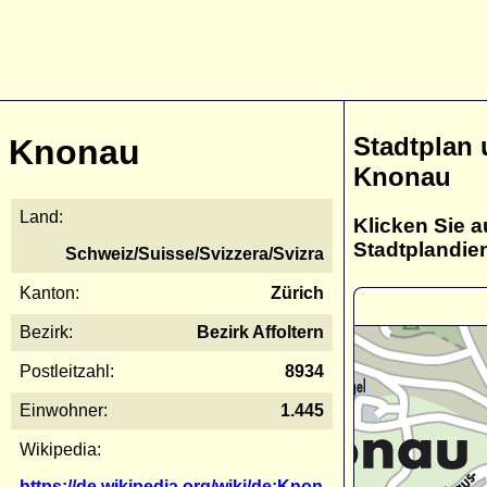
Stadtplan
Knonau
Knonau
Land:
Klicken Sie a
Stadtplandie
Schweiz/Suisse/Svizzera/Svizra
Kanton:
Zürich
Bezirk:
Bezirk Affoltern
Postleitzahl:
8934
Einwohner:
1.445
Wikipedia:
https://de.wikipedia.org/wiki/de:Knon