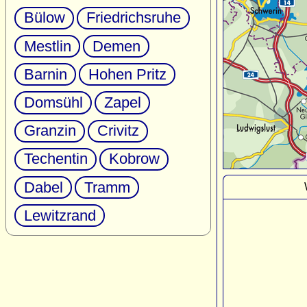
Bülow
Friedrichsruhe
Mestlin
Demen
Barnin
Hohen Pritz
Domsühl
Zapel
Granzin
Crivitz
Techentin
Kobrow
Dabel
Tramm
Lewitzrand