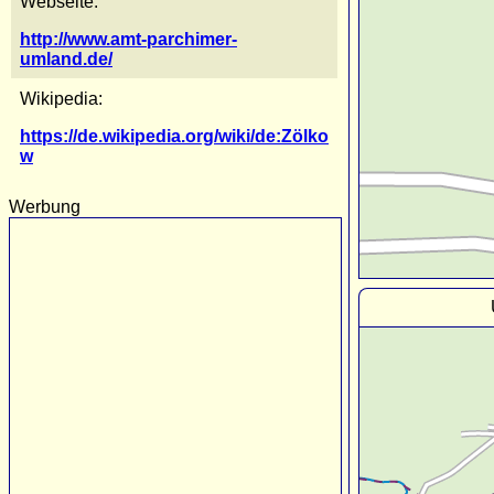
Webseite:
http://www.amt-parchimer-
umland.de/
Wikipedia:
https://de.wikipedia.org/wiki/de:Zölko
w
Werbung