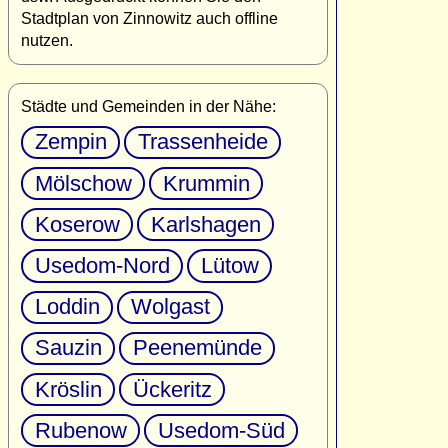
Stadtplan von Zinnowitz auch offline
nutzen.
Städte und Gemeinden in der Nähe:
Zempin
Trassenheide
Mölschow
Krummin
Koserow
Karlshagen
Usedom-Nord
Lütow
Loddin
Wolgast
Sauzin
Peenemünde
Kröslin
Ückeritz
Rubenow
Usedom-Süd