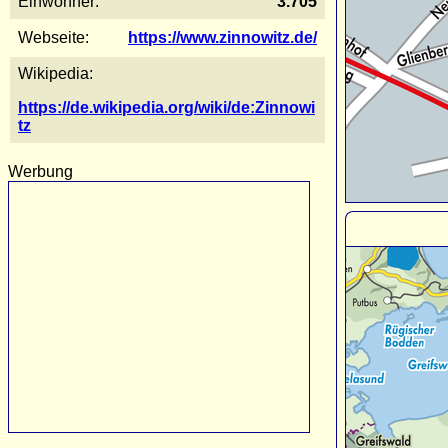
Einwohner:
3.705
Webseite:
https://www.zinnowitz.de/
Wikipedia:
https://de.wikipedia.org/wiki/de:Zinnowi
tz
Werbung