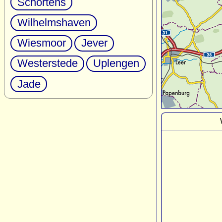
Schortens
Wilhelmshaven
Wiesmoor
Jever
Westerstede
Uplengen
Jade