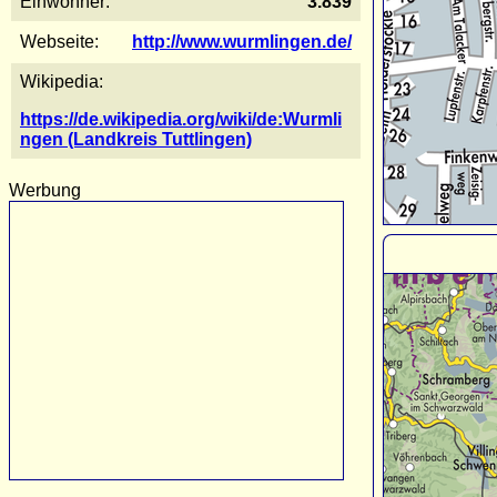
Einwohner:
3.839
Webseite:
http://www.wurmlingen.de/
Wikipedia:
https://de.wikipedia.org/wiki/de:Wurmli
ngen (Landkreis Tuttlingen)
Werbung