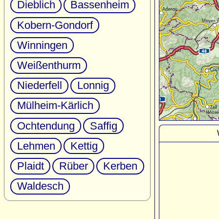
Dieblich
Bassenheim
Kobern-Gondorf
Winningen
Weißenthurm
Niederfell
Lonnig
Mülheim-Kärlich
Ochtendung
Saffig
Lehmen
Kettig
Plaidt
Rüber
Kerben
Waldesch