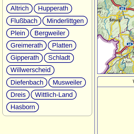
Altrich
Hupperath
Flußbach
Minderlittgen
Plein
Bergweiler
Greimerath
Platten
Gipperath
Schladt
Willwerscheid
Diefenbach
Musweiler
Dreis
Wittlich-Land
Hasborn