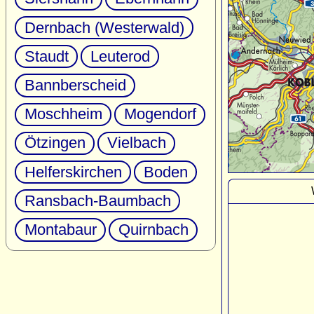
Dernbach (Westerwald)
Staudt
Leuterod
Bannberscheid
Moschheim
Mogendorf
Ötzingen
Vielbach
Helferskirchen
Boden
Ransbach-Baumbach
Montabaur
Quirnbach