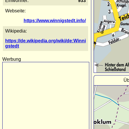
Einwohner:
933
Webseite:
https://www.winnigstedt.info/
Wikipedia:
https://de.wikipedia.org/wiki/de:Winni
gstedt
Werbung
Üb