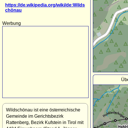
https://de.wikipedia.org/wiki/de:Wilds
chönau
Werbung
Übe
Wildschönau ist eine österreichische
Gemeinde im Gerichtsbezirk
Rattenberg, Bezirk Kufstein in Tirol mit