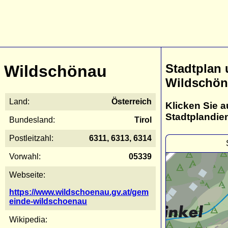
Stadtplan
Wildschönau
Wildschö
Land:
Österreich
Klicken Sie a
Stadtplandie
Bundesland:
Tirol
Postleitzahl:
6311, 6313, 6314
Vorwahl:
05339
Webseite:
https://www.wildschoenau.gv.at/gem
einde-wildschoenau
Wikipedia: