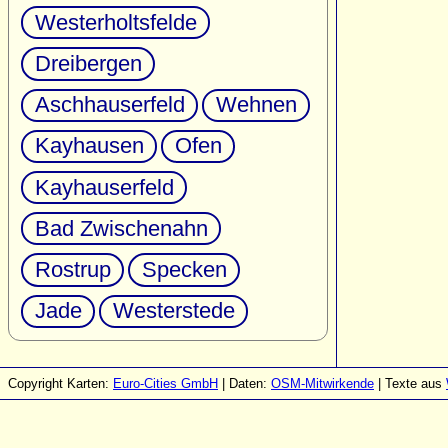
Westerholtsfelde
Dreibergen
Aschhauserfeld
Wehnen
Kayhausen
Ofen
Kayhauserfeld
Bad Zwischenahn
Rostrup
Specken
Jade
Westerstede
Copyright Karten:
Euro-Cities GmbH
| Daten:
OSM-Mitwirkende
| Texte aus