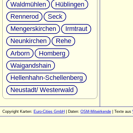
Waldmühlen
Hüblingen
Rennerod
Seck
Mengerskirchen
Irmtraut
Neunkirchen
Rehe
Arborn
Homberg
Waigandshain
Hellenhahn-Schellenberg
Neustadt/ Westerwald
Copyright Karten:
Euro-Cities GmbH
| Daten:
OSM-Mitwirkende
| Texte aus