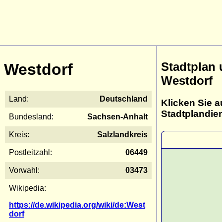
Stadtplan
Westdorf
Westdorf
Land:
Deutschland
Klicken Sie a
Stadtplandie
Bundesland:
Sachsen-Anhalt
Kreis:
Salzlandkreis
Postleitzahl:
06449
Vorwahl:
03473
Wikipedia:
https://de.wikipedia.org/wiki/de:West
dorf