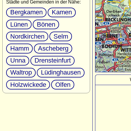
Städte und Gemeinden in der Nähe:
Bergkamen
Kamen
Lünen
Bönen
Nordkirchen
Selm
Hamm
Ascheberg
Unna
Drensteinfurt
Waltrop
Lüdinghausen
Holzwickede
Olfen