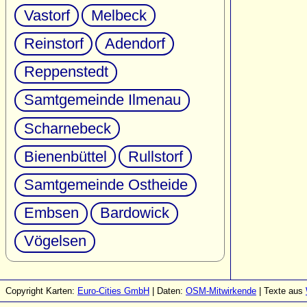
Vastorf
Melbeck
Reinstorf
Adendorf
Reppenstedt
Samtgemeinde Ilmenau
Scharnebeck
Bienenbüttel
Rullstorf
Samtgemeinde Ostheide
Embsen
Bardowick
Vögelsen
Copyright Karten:
Euro-Cities GmbH
| Daten:
OSM-Mitwirkende
| Texte aus