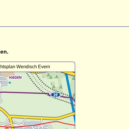
gen.
chtsplan Wendisch Evern