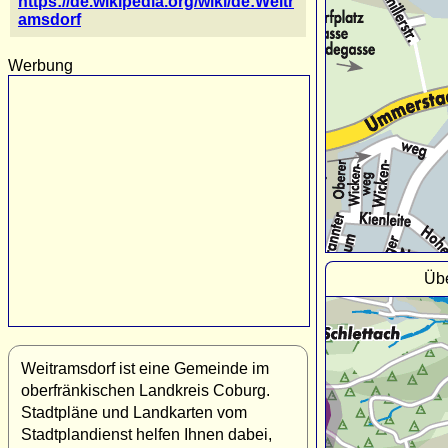
https://de.wikipedia.org/wiki/de:Weitr
amsdorf
Werbung
Übe
Weitramsdorf ist eine Gemeinde im
oberfränkischen Landkreis Coburg.
Stadtpläne und Landkarten vom
Stadtplandienst helfen Ihnen dabei,