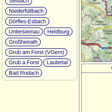
Seßlach
Niederfüllbach
Dörfles-Esbach
Untersiemau
Heldburg
Großheirath
Grub am Forst (VGem)
Grub a.Forst
Lautertal
Bad Rodach