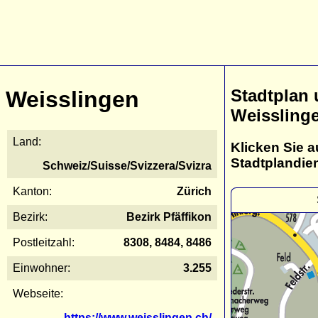
Stadtplan
Weisslingen
Weissling
Land:
Klicken Sie a
Stadtplandie
Schweiz/Suisse/Svizzera/Svizra
Kanton:
Zürich
Bezirk:
Bezirk Pfäffikon
Postleitzahl:
8308, 8484, 8486
Einwohner:
3.255
Webseite:
https://www.weisslingen.ch/