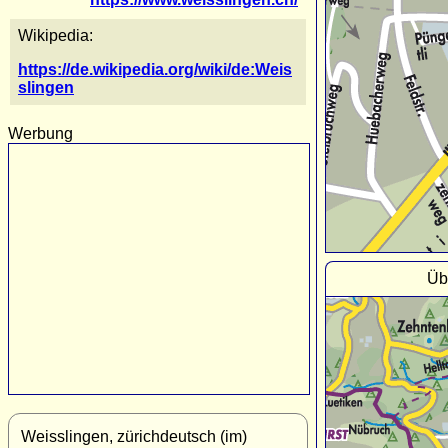
Wikipedia:
https://de.wikipedia.org/wiki/de:Weis
slingen
Werbung
Üb
Weisslingen, zürichdeutsch (im)