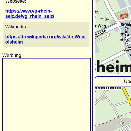
Webseite:
https://www.vg-rhein-
selz.de/vg_rhein_selz/
Wikipedia:
https://de.wikipedia.org/wiki/de:Wein
olsheim
Werbung
Übe