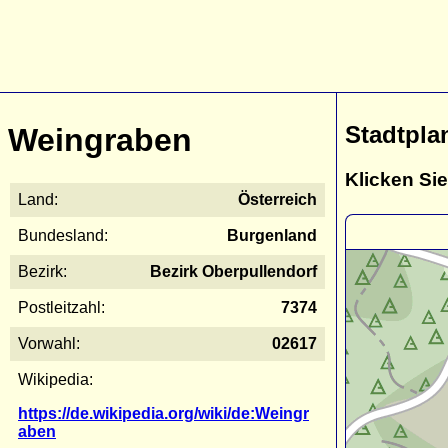
Stadtpla
Weingraben
Klicken Sie
Land:
Österreich
Bundesland:
Burgenland
Bezirk:
Bezirk Oberpullendorf
Postleitzahl:
7374
Vorwahl:
02617
Wikipedia:
https://de.wikipedia.org/wiki/de:Weingr
aben