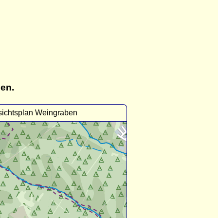
gen.
sichtsplan Weingraben