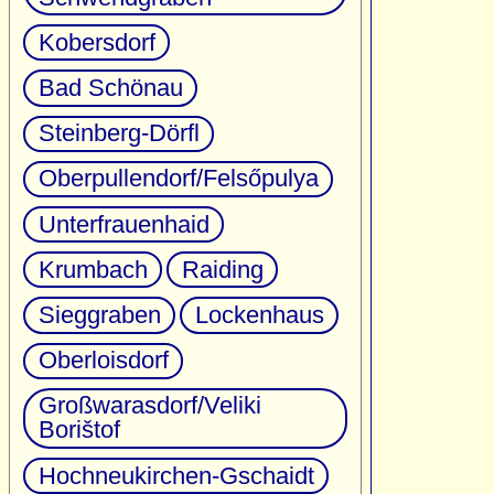
Kobersdorf
Bad Schönau
Steinberg-Dörfl
Oberpullendorf/Felsőpulya
Unterfrauenhaid
Krumbach
Raiding
Sieggraben
Lockenhaus
Oberloisdorf
Großwarasdorf/Veliki
Borištof
Hochneukirchen-Gschaidt