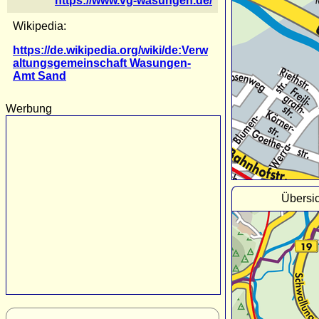
https://www.vg-wasungen.de/
Wikipedia:
https://de.wikipedia.org/wiki/de:Verw
altungsgemeinschaft Wasungen-
Amt Sand
Werbung
Übersi