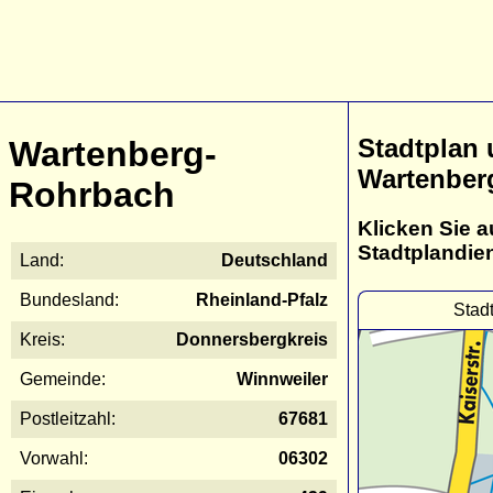
Stadtplan
Wartenberg-
Wartenber
Rohrbach
Klicken Sie a
Stadtplandie
Land:
Deutschland
Bundesland:
Rheinland-Pfalz
Stad
Kreis:
Donnersbergkreis
Gemeinde:
Winnweiler
Postleitzahl:
67681
Vorwahl:
06302