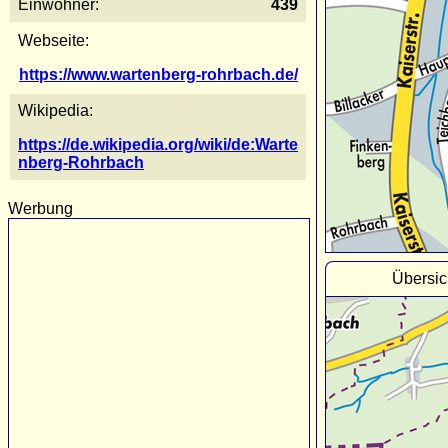
Einwohner:
439
Webseite:
https://www.wartenberg-rohrbach.de/
Wikipedia:
https://de.wikipedia.org/wiki/de:Warte
nberg-Rohrbach
Werbung
Übersic