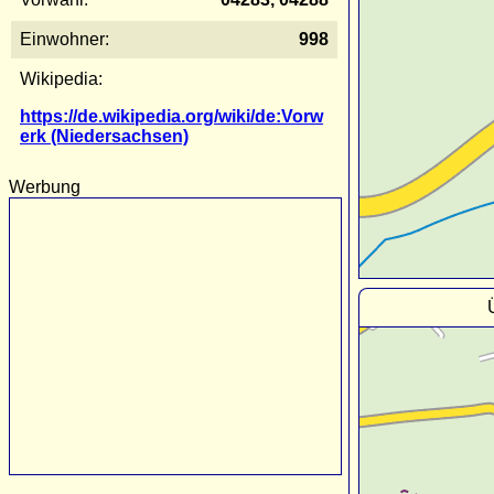
Einwohner:
998
Wikipedia:
https://de.wikipedia.org/wiki/de:Vorw
erk (Niedersachsen)
Werbung