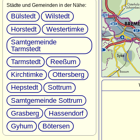
Städte und Gemeinden in der Nähe:
Bülstedt
Wilstedt
Horstedt
Westertimke
Samtgemeinde
Tarmstedt
Tarmstedt
Reeßum
Kirchtimke
Ottersberg
Hepstedt
Sottrum
Samtgemeinde Sottrum
Grasberg
Hassendorf
Gyhum
Bötersen