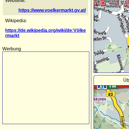
Webseite:
https://www.voelkermarkt.gv.at/
Wikipedia:
https://de.wikipedia.org/wiki/de:Völke
rmarkt
Werbung
Üb