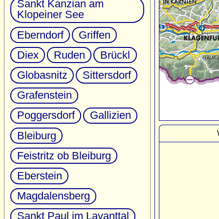
Sankt Kanzian am
Klopeiner See
Eberndorf
Griffen
Diex
Ruden
Brückl
Globasnitz
Sittersdorf
Grafenstein
Poggersdorf
Gallizien
Bleiburg
Feistritz ob Bleiburg
Eberstein
Magdalensberg
Sankt Paul im Lavanttal