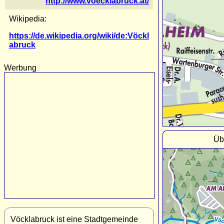
http://www.voecklabruck.at/
Wikipedia:
https://de.wikipedia.org/wiki/de:Vöckl
abruck
Werbung
Üb
Vöcklabruck ist eine Stadtgemeinde