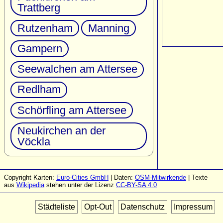
Trattberg
Rutzenham
Manning
Gampern
Seewalchen am Attersee
Redlham
Schörfling am Attersee
Neukirchen an der
Vöckla
Copyright Karten:
Euro-Cities GmbH
| Daten:
OSM-Mitwirkende
| Texte
aus
Wikipedia
stehen unter der Lizenz
CC-BY-SA 4.0
Städteliste
Opt-Out
Datenschutz
Impressum