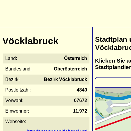
Stadtplan
Vöcklabruck
Vöcklabru
Land:
Österreich
Klicken Sie a
Stadtplandie
Bundesland:
Oberösterreich
Bezirk:
Bezirk Vöcklabruck
Postleitzahl:
4840
Vorwahl:
07672
Einwohner:
11.972
Webseite: