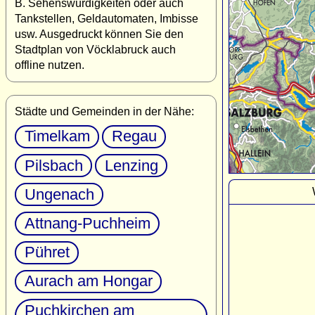
B. Sehenswürdigkeiten oder auch
Tankstellen, Geldautomaten, Imbisse
usw. Ausgedruckt können Sie den
Stadtplan von Vöcklabruck auch
offline nutzen.
Städte und Gemeinden in der Nähe:
Timelkam
Regau
Pilsbach
Lenzing
Ungenach
Attnang-Puchheim
Pühret
Aurach am Hongar
Puchkirchen am