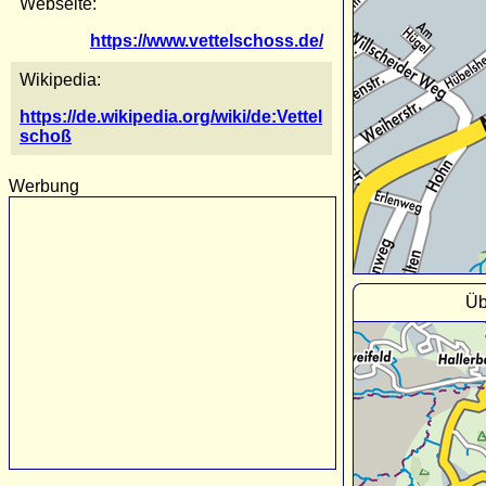
Webseite:
https://www.vettelschoss.de/
Wikipedia:
https://de.wikipedia.org/wiki/de:Vettel
schoß
Werbung
Üb