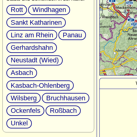
Rott
Windhagen
Sankt Katharinen
Linz am Rhein
Panau
Gerhardshahn
Neustadt (Wied)
Asbach
Kasbach-Ohlenberg
Wilsberg
Bruchhausen
Ockenfels
Roßbach
Unkel