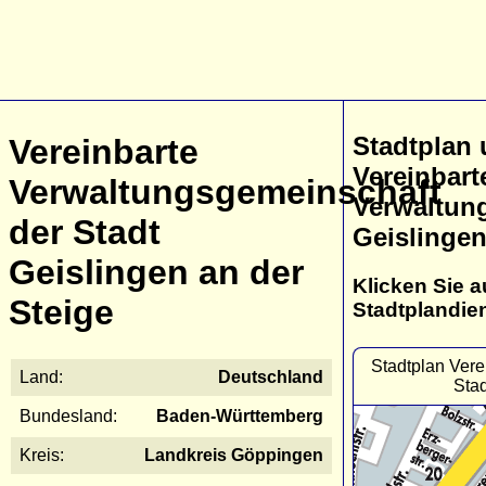
Stadtplan
Vereinbarte
Vereinbart
Verwaltungsgemeinschaft
Verwaltun
der Stadt
Geislingen
Geislingen an der
Klicken Sie a
Steige
Stadtplandie
Stadtplan Vere
Land:
Deutschland
Stad
Bundesland:
Baden-Württemberg
Kreis:
Landkreis Göppingen