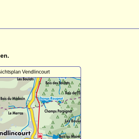
gen.
ichtsplan Vendlincourt