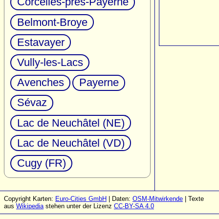
Corcelles-près-Payerne
Belmont-Broye
Estavayer
Vully-les-Lacs
Avenches
Payerne
Sévaz
Lac de Neuchâtel (NE)
Lac de Neuchâtel (VD)
Cugy (FR)
Copyright Karten:
Euro-Cities GmbH
| Daten:
OSM-Mitwirkende
| Texte
aus
Wikipedia
stehen unter der Lizenz
CC-BY-SA 4.0