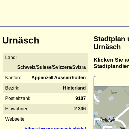
Stadtplan
Urnäsch
Urnäsch
Land:
Klicken Sie a
Stadtplandie
Schweiz/Suisse/Svizzera/Svizra
Kanton:
Appenzell Ausserrhoden
Bezirk:
Hinterland
Postleitzahl:
9107
Einwohner:
2.336
Webseite:
https://www.urnaesch.ch/de/