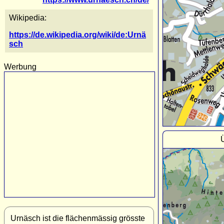
Wikipedia:
https://de.wikipedia.org/wiki/de:Urnä
sch
Werbung
Urnäsch ist die flächenmässig grösste