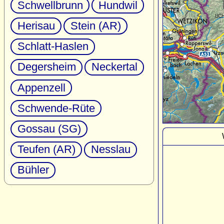
Schwellbrunn
Hundwil
Herisau
Stein (AR)
Schlatt-Haslen
Degersheim
Neckertal
Appenzell
Schwende-Rüte
Gossau (SG)
Teufen (AR)
Nesslau
Bühler