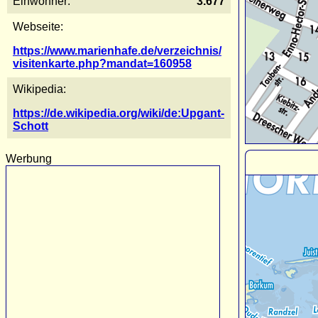
Einwohner:
3.677
Webseite:
https://www.marienhafe.de/verzeichnis/
visitenkarte.php?mandat=160958
Wikipedia:
https://de.wikipedia.org/wiki/de:Upgant-
Schott
Werbung