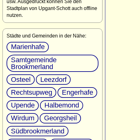
usw. Ausgedruckt können Sie den
Stadtplan von Upgant-Schott auch offline
nutzen.
Städte und Gemeinden in der Nähe:
Marienhafe
Samtgemeinde
Brookmerland
Osteel
Leezdorf
Rechtsupweg
Engerhafe
Upende
Halbemond
Wirdum
Georgsheil
Südbrookmerland