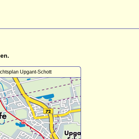
gen.
chtsplan Upgant-Schott