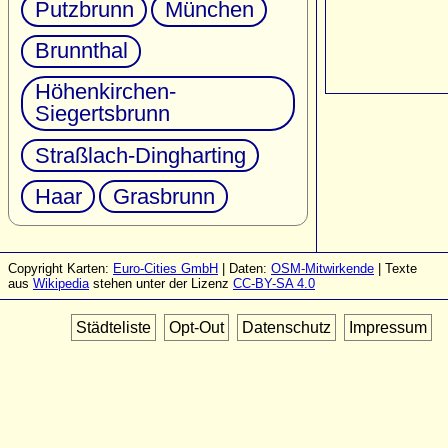
Putzbrunn
München
Brunnthal
Höhenkirchen-
Siegertsbrunn
Straßlach-Dingharting
Haar
Grasbrunn
Copyright Karten:
Euro-Cities GmbH
| Daten:
OSM-Mitwirkende
| Texte
aus
Wikipedia
stehen unter der Lizenz
CC-BY-SA 4.0
Städteliste
Opt-Out
Datenschutz
Impressum