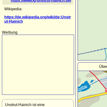
https://www.lg-unstrut-hainich.de/
Wikipedia:
https://de.wikipedia.org/wiki/de:Unstr
ut-Hainich
Werbung
Über
Unstrut-Hainich ist eine