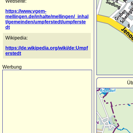
Webseite:
https://www.vgem-
mellingen.de/inhalte/mellingen/_inhal
t/gemeinden/umpferstedt/umpferste
dt
Wikipedia:
https://de.wikipedia.org/wiki/de:Umpf
erstedt
Werbung
Üb