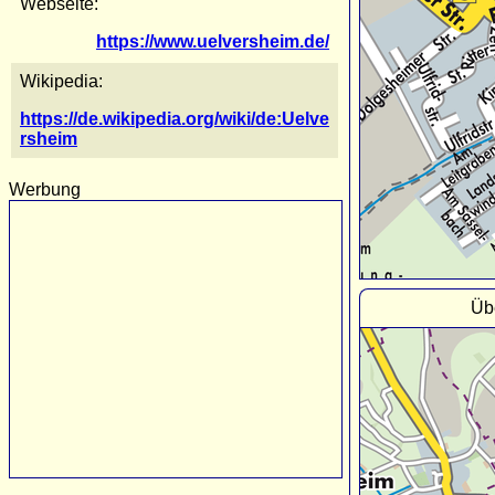
Webseite:
https://www.uelversheim.de/
Wikipedia:
https://de.wikipedia.org/wiki/de:Uelve
rsheim
Werbung
Üb