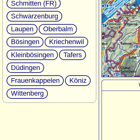
Schmitten (FR)
Schwarzenburg
Laupen
Oberbalm
Bösingen
Kriechenwil
Kleinbösingen
Tafers
Düdingen
Frauenkappelen
Köniz
Wittenberg