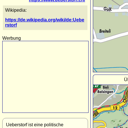
Wikipedia:
https://de.wikipedia.org/wiki/de:Uebe
rstorf
Werbung
Ü
Ueberstorf ist eine politische