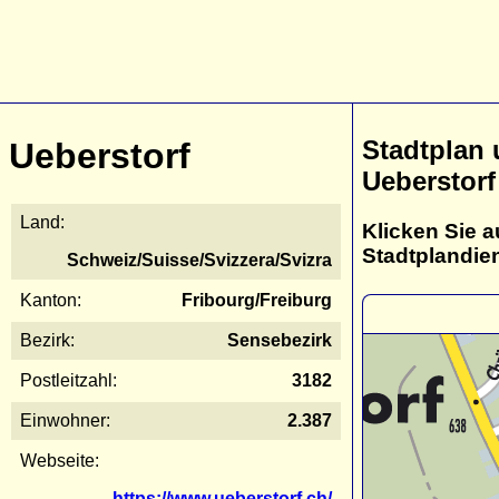
Stadtplan
Ueberstorf
Ueberstorf
Land:
Klicken Sie a
Stadtplandie
Schweiz/Suisse/Svizzera/Svizra
Kanton:
Fribourg/Freiburg
Bezirk:
Sensebezirk
Postleitzahl:
3182
Einwohner:
2.387
Webseite:
https://www.ueberstorf.ch/