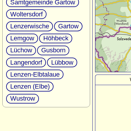
Samtgemeinde Gartow
Woltersdorf
Lenzerwische
Gartow
Lemgow
Höhbeck
Lüchow
Gusborn
Langendorf
Lübbow
Lenzen-Elbtalaue
Lenzen (Elbe)
Wustrow